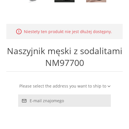
LABRADORYT
LAPIS LAZURI
Niestety ten produkt nie jest dłużej dostępny.
MASA PERŁOWA
Naszyjnik męski z sodalitami
RODOCHROZYT
NM97700
TURMALIN
RODONIT
Please select the address you want to ship to
TYGRYSIE OKO
E-mail znajomego