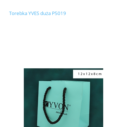
Torebka YVES duża P5019