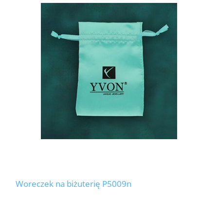
Woreczek na biżuterię P5009n