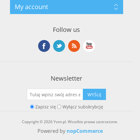
Szukaj
My account
O marce Yvon
Nowości
Kontakt
Blog
Moje konto
Ostatnio oglądane produkty
Zamówienia
Nowe produkty
Follow us
Adresy
Koszyk
Lista życzeń
Newsletter
WYŚLIJ
Zapisz się
Wyłącz subskrybcję
Copyright © 2026 Yvon.pl. Wszelkie prawa zastrzeżone.
Powered by
nopCommerce