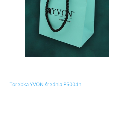
Torebka YVON średnia P5004n