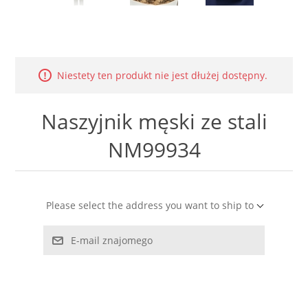
LABRADORYT
LAPIS LAZURI
Niestety ten produkt nie jest dłużej dostępny.
MASA PERŁOWA
Naszyjnik męski ze stali
RODOCHROZYT
NM99934
TURMALIN
RODONIT
Please select the address you want to ship to
TYGRYSIE OKO
E-mail znajomego