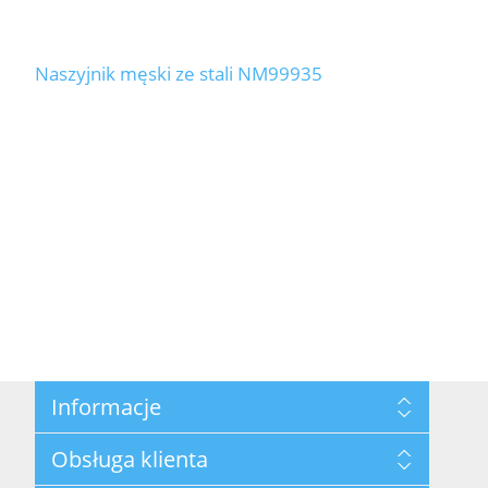
Naszyjnik męski ze stali NM99935
Informacje
Mapa strony
Obsługa klienta
Polityka prywatności
Regulamin hurtowni