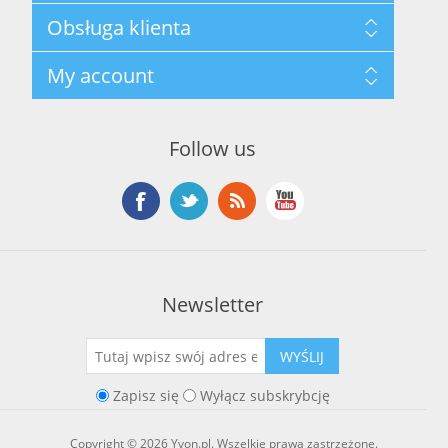
Mapa strony
Obsługa klienta
Polityka prywatności
Regulamin hurtowni
Szukaj
My account
O marce Yvon
Nowości
Kontakt
Blog
Moje konto
Ostatnio oglądane produkty
Zamówienia
Nowe produkty
Follow us
Adresy
Koszyk
Lista życzeń
Newsletter
WYŚLIJ
Zapisz się
Wyłącz subskrybcję
Copyright © 2026 Yvon.pl. Wszelkie prawa zastrzeżone.