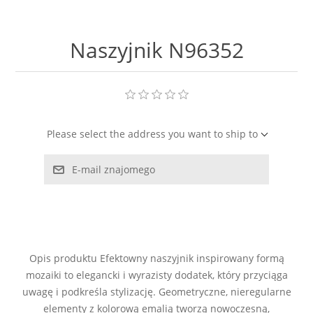
LABRADORYT
Naszyjnik N96352
LAPIS LAZURI
MASA PERŁOWA
RODOCHROZYT
Please select the address you want to ship to
TURMALIN
E-mail znajomego
RODONIT
TYGRYSIE OKO
Opis produktu Efektowny naszyjnik inspirowany formą
mozaiki to elegancki i wyrazisty dodatek, który przyciąga
uwagę i podkreśla stylizację. Geometryczne, nieregularne
elementy z kolorową emalią tworzą nowoczesną,