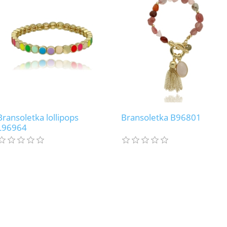
Bransoletka lollipops
Bransoletka B96801
L96964