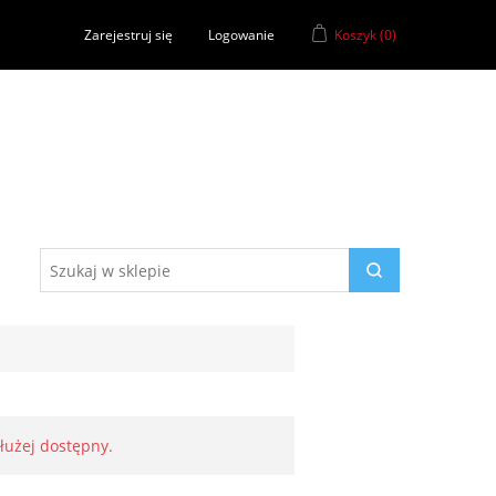
Zarejestruj się
Logowanie
Koszyk
(0)
dłużej dostępny.