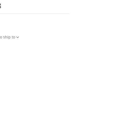
3
o ship to