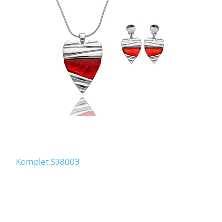
Komplet S98003