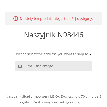
LABRADORYT
LAPIS LAZURI
Niestety ten produkt nie jest dłużej dostępny.
MASA PERŁOWA
Naszyjnik N98446
RODOCHROZYT
Please select the address you want to ship to
TURMALIN
E-mail znajomego
RODONIT
TYGRYSIE OKO
Naszyjnik długi z motywem LISKA. Długość: ok. 70 cm plus 8
cm regulacji. Wykonany z antyalergicznego metalu,