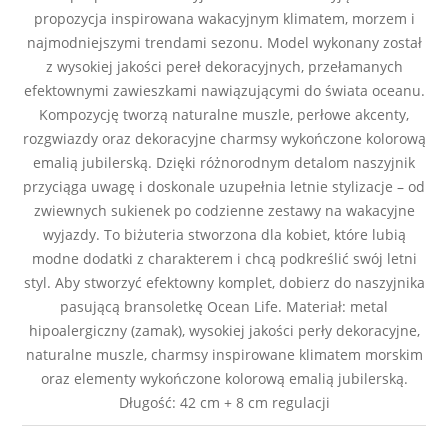
propozycja inspirowana wakacyjnym klimatem, morzem i
najmodniejszymi trendami sezonu. Model wykonany został
z wysokiej jakości pereł dekoracyjnych, przełamanych
efektownymi zawieszkami nawiązującymi do świata oceanu.
Kompozycję tworzą naturalne muszle, perłowe akcenty,
rozgwiazdy oraz dekoracyjne charmsy wykończone kolorową
emalią jubilerską. Dzięki różnorodnym detalom naszyjnik
przyciąga uwagę i doskonale uzupełnia letnie stylizacje – od
zwiewnych sukienek po codzienne zestawy na wakacyjne
wyjazdy. To biżuteria stworzona dla kobiet, które lubią
modne dodatki z charakterem i chcą podkreślić swój letni
styl. Aby stworzyć efektowny komplet, dobierz do naszyjnika
pasującą bransoletkę Ocean Life. Materiał: metal
hipoalergiczny (zamak), wysokiej jakości perły dekoracyjne,
naturalne muszle, charmsy inspirowane klimatem morskim
oraz elementy wykończone kolorową emalią jubilerską.
Długość: 42 cm + 8 cm regulacji