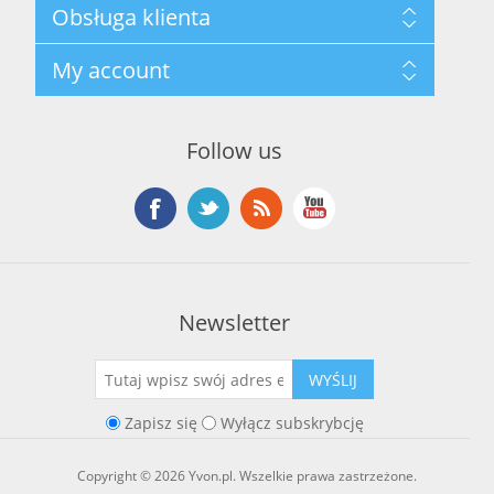
Mapa strony
Obsługa klienta
Polityka prywatności
Regulamin hurtowni
Szukaj
My account
O marce Yvon
Nowości
Kontakt
Blog
Moje konto
Ostatnio oglądane produkty
Zamówienia
Nowe produkty
Follow us
Adresy
Koszyk
Lista życzeń
Newsletter
WYŚLIJ
Zapisz się
Wyłącz subskrybcję
Copyright © 2026 Yvon.pl. Wszelkie prawa zastrzeżone.