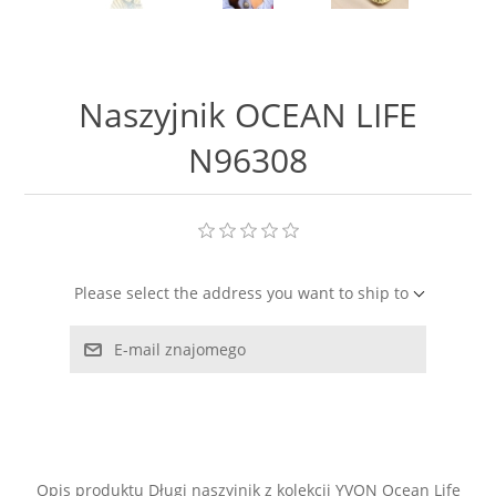
LABRADORYT
LAPIS LAZURI
Naszyjnik OCEAN LIFE
MASA PERŁOWA
N96308
RODOCHROZYT
TURMALIN
Please select the address you want to ship to
RODONIT
E-mail znajomego
TYGRYSIE OKO
Opis produktu Długi naszyjnik z kolekcji YVON Ocean Life