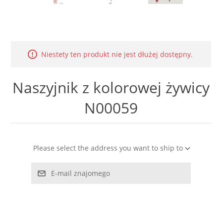
LABRADORYT
LAPIS LAZURI
Niestety ten produkt nie jest dłużej dostępny.
MASA PERŁOWA
Naszyjnik z kolorowej żywicy
RODOCHROZYT
N00059
TURMALIN
RODONIT
Please select the address you want to ship to
TYGRYSIE OKO
E-mail znajomego