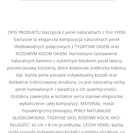
OPIS PRODUKTU Naszyjnik z pereł naturalnych z linii YVON
Exclusive to elegancka kompozycja naturalnych pereł
słodkowodnych połączonych z TYGRYSIM OKIEM oraz
RÓŻOWYM KOCIM OKIEM. Harmonijne zestawienie
naturalnych kamieni z subtelnym blaskiem pereł tworzy
ponadczasową biżuterię, która doskonale podkreśla kobiecy
styl. Każda perła posiada indywidualny kształt oraz
delikatnie zróżnicowaną strukturę, co jest naturalną cechą
pereł hodowlanych i świadczy o ich autentyczności.
Ozdobna zawieszka w kształcie serca stanowi eleganckie
wykończenie całej kompozycji. MATERIAŁ: metal
hipoalergiczny (mosiądz), PERŁY NATURALNE
SŁODKOWODNE, TYGRYSIE OKO, RÓŻOWE KOCIE OKO.
DŁUGOŚĆ: 42 cm + 8 cm przedłużka. CECHY PEREŁ: każda
perła posiada indywidualny kształt i subtelną strukturę, co