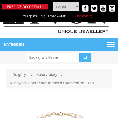
PRZEJDŹ DO DETALU
ZAREJESTRUJ SIĘ
LOGOWANIE
KOSZYK
(0)
KATEGORIE
BIŻUTERIA DAMSKA
Naszyjniki
BIŻUTERIA MĘSKA
Do góry
/
Kolory-biały
/
Naszyjnik z pereł naturalnych i kamieni N96118
Bransoletki
Bransoletki męskie
MATERIAŁY
Breloki
Ekspozytory męskie
NOWE PRODUKTY
Metaloplastyka