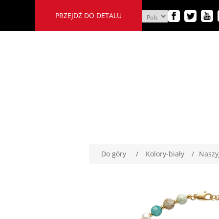
PRZEJDŹ DO DETALU
Do góry
/
Kolory-biały
/
Naszy