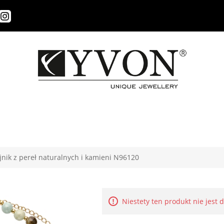
jnik z pereł naturalnych i kamieni N96120
Niestety ten produkt nie jest 