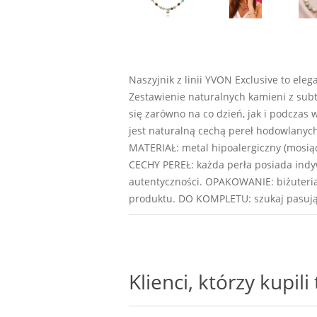
Naszyjnik z linii YVON Exclusive to 
Zestawienie naturalnych kamieni z subt
się zarówno na co dzień, jak i podczas 
jest naturalną cechą pereł hodowlanych
MATERIAŁ: metal hipoalergiczny (mos
CECHY PEREŁ: każda perła posiada indywi
autentyczności. OPAKOWANIE: biżuteria
produktu. DO KOMPLETU: szukaj pasują
Klienci, którzy kupil