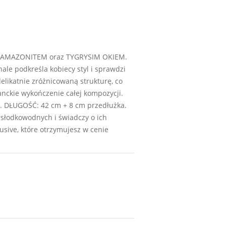
h z AMAZONITEM oraz TYGRYSIM OKIEM.
le podkreśla kobiecy styl i sprawdzi
delikatnie zróżnicowaną strukturę, co
anckie wykończenie całej kompozycji.
 DŁUGOŚĆ: 42 cm + 8 cm przedłużka.
ł słodkowodnych i świadczy o ich
sive, które otrzymujesz w cenie