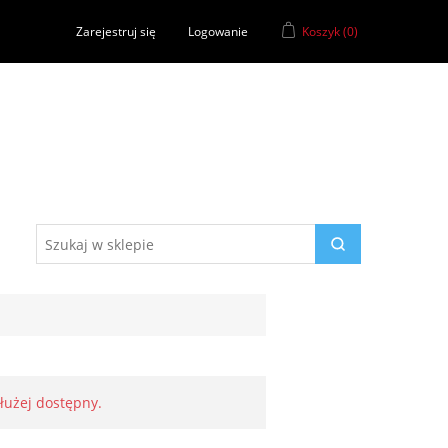
Zarejestruj się
Logowanie
Koszyk
(0)
dłużej dostępny.