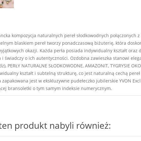
elegancka kompozycja naturalnych pereł słodkowodnych połączonyc
elnym blaskiem pereł tworzy ponadczasową biżuterię, która doskona
wyjątkowych okazji. Każda perła posiada indywidualny kształt oraz 
 i świadczy o ich autentyczności. Ozdobna zawieszka stanowi eleg
iądz), PERŁY NATURALNE SŁODKOWODNE, AMAZONIT, TYGRYSIE OKO.
dualny kształt i subtelną strukturę, co jest naturalną cechą pere
 zapakowana jest w ekskluzywne pudełeczko jubilerskie YVON Exclu
cej bransoletki o tym samym indeksie numerycznym.
i ten produkt nabyli również: