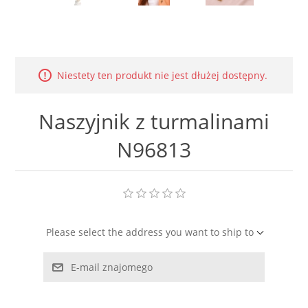
LABRADORYT
LAPIS LAZURI
Niestety ten produkt nie jest dłużej dostępny.
MASA PERŁOWA
Naszyjnik z turmalinami
RODOCHROZYT
N96813
TURMALIN
RODONIT
Please select the address you want to ship to
TYGRYSIE OKO
E-mail znajomego