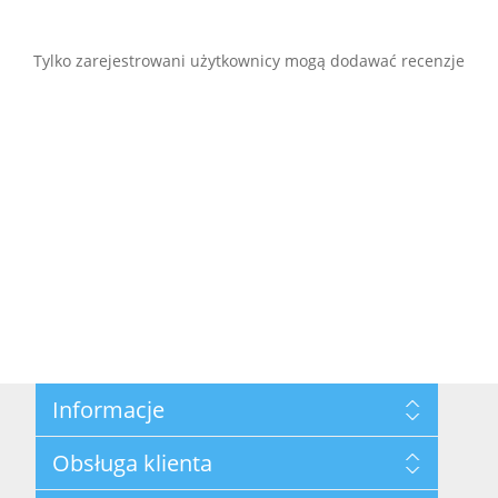
Tylko zarejestrowani użytkownicy mogą dodawać recenzje
Informacje
Mapa strony
Obsługa klienta
Polityka prywatności
Regulamin hurtowni