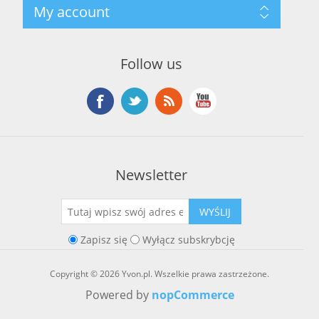
Szukaj
My account
O marce Yvon
Nowości
Kontakt
Blog
Moje konto
Ostatnio oglądane produkty
Zamówienia
Nowe produkty
Follow us
Adresy
Koszyk
Lista życzeń
Newsletter
WYŚLIJ
Zapisz się
Wyłącz subskrybcję
Copyright © 2026 Yvon.pl. Wszelkie prawa zastrzeżone.
Powered by
nopCommerce