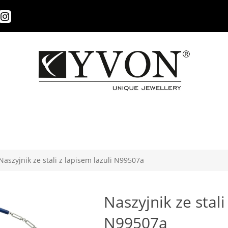
Naszyjnik ze stali z lapisem lazuli N99507a
Naszyjnik ze stali
N99507a