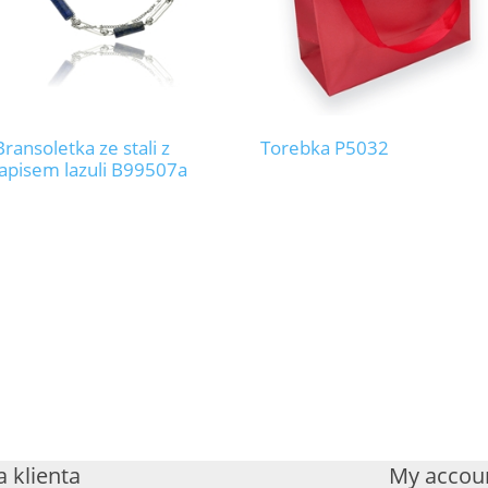
Bransoletka ze stali z
Torebka P5032
lapisem lazuli B99507a
 klienta
My accou