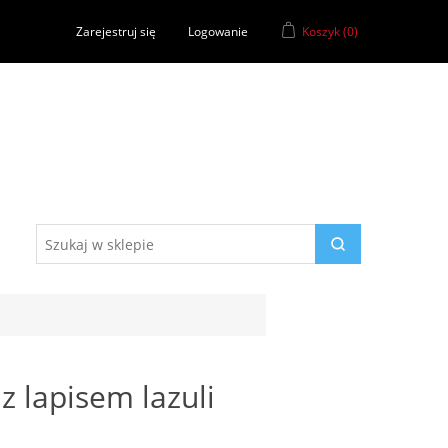
Zarejestruj się
Logowanie
Koszyk
(0)
 z lapisem lazuli