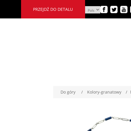
PRZEJDŹ DO DETALU
Do góry
/
Kolory-granatowy
/