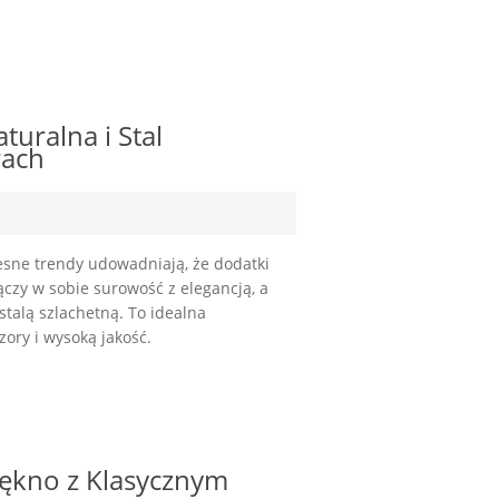
turalna i Stal
rach
zesne trendy udowadniają, że dodatki
ączy w sobie surowość z elegancją, a
stalą szlachetną. To idealna
zory i wysoką jakość.
iękno z Klasycznym