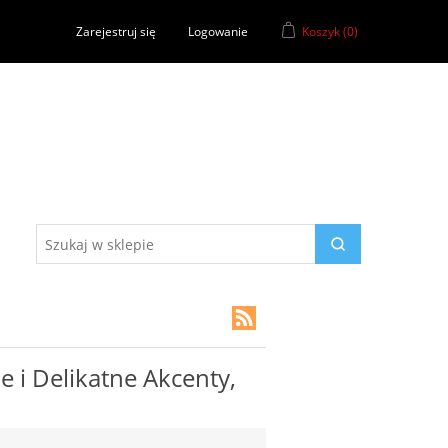
Zarejestruj się
Logowanie
Koszyk
(0)
 i Delikatne Akcenty,