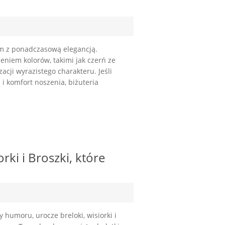
m z ponadczasową elegancją.
eniem kolorów, takimi jak czerń ze
acji wyrazistego charakteru. Jeśli
i komfort noszenia, biżuteria
orki i Broszki, które
ny humoru, urocze breloki, wisiorki i