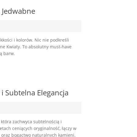
i Jedwabne
kkości i kolorów. Nic nie podkreśli
abne Kwiaty. To absolutny must-have
tą barw.
 i Subtelna Elegancja
 która zachwyca subtelnością i
ietach ceniących oryginalność, łączy w
e oraz bogactwo naturalnych kamieni.