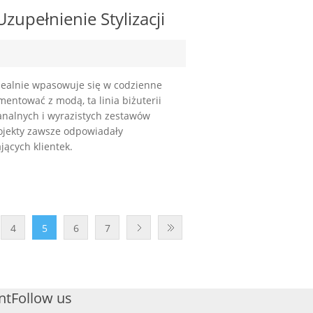
upełnienie Stylizacji
idealnie wpasowuje się w codzienne
mentować z modą, ta linia biżuterii
analnych i wyrazistych zestawów
rojekty zawsze odpowiadały
ących klientek.
4
5
6
7
nt
Follow us