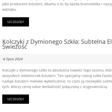
Jako producent biżuterii, dbamy o to, by każda bransoletka i nasz
wdzięku.
SZCZEGÓŁY
Kolczyki z Dymionego Szkła: Subtelna El
Świeżość
-6 lipca 2024
Kolczyki z dymionego szkła to absolutna nowość tego sezonu, któ
wszystkich miłośniczek biżuterii. Ten specjalny rodzaj szkła fas
nadaje biżuterii matowe wykończenie, co czyni ją niezwykle subte
tych, którzy cenią sobie delikatność połączoną z oryginalnością.
SZCZEGÓŁY