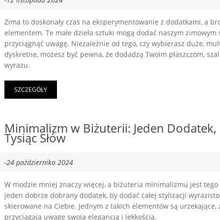
Zima to doskonały czas na eksperymentowanie z dodatkami, a bros
elementem. Te małe dzieła sztuki mogą dodać naszym zimowym st
przyciągnąć uwagę. Niezależnie od tego, czy wybierasz duże, multi
dyskretne, możesz być pewna, że dodadzą Twoim płaszczom, sza
wyrazu.
SZCZEGÓŁY
Minimalizm w Biżuterii: Jeden Dodatek,
Tysiąc Słów
-24 października 2024
W modzie mniej znaczy więcej, a biżuteria minimalizmu jest teg
jeden dobrze dobrany dodatek, by dodać całej stylizacji wyrazisto
skierowane na Ciebie. Jednym z takich elementów są urzekające, z
przyciągają uwagę swoją elegancją i lekkością.