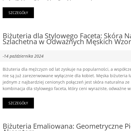
SZCZEGÓŁY
Biżuteria dla Stylowego Faceta: Skóra Na
Szlachetna w Odważnych Męskich Wzo
-14 października 2024
Biżuteria dla mężczyzn od lat zyskuje na popularności, a współc
nie są już zarezerwowane wyłącznie dla kobiet. Męska biżuteria ł
jednym z najbardziej cenionych połączeń jest skóra naturalna ze 
kombinacja dla stylowego faceta, który ceni wyraziste, odważne w
SZCZEGÓŁY
Biżuteria Emaliowana: Geometryczne P