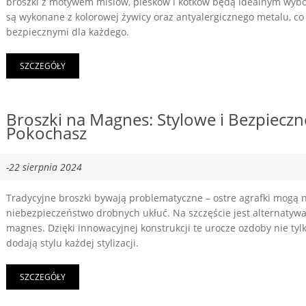
broszki z motywem misiów, piesków i kotków będą idealnym wybor
są wykonane z kolorowej żywicy oraz antyalergicznego metalu, co cz
bezpiecznymi dla każdego.
SZCZEGÓŁY
Broszki na Magnes: Stylowe i Bezpieczn
Pokochasz
-22 sierpnia 2024
Tradycyjne broszki bywają problematyczne – ostre agrafki mogą ni
niebezpieczeństwo drobnych ukłuć. Na szczęście jest alternatywa,
magnes. Dzięki innowacyjnej konstrukcji te urocze ozdoby nie tyl
dodają stylu każdej stylizacji.
SZCZEGÓŁY