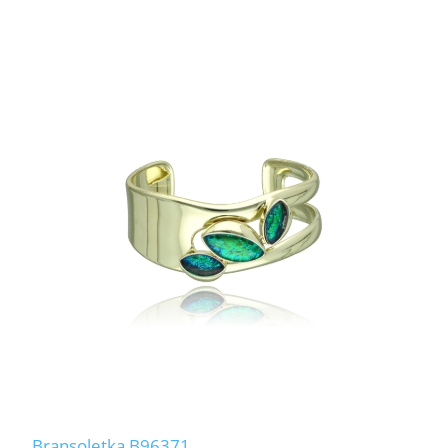
Bransoletka B96371