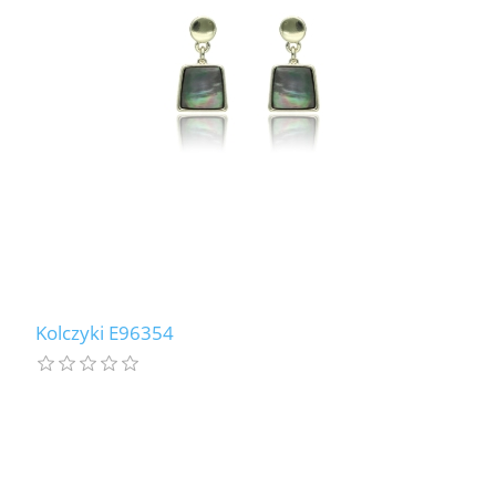
LABRADORYT
LAPIS LAZURI
MASA PERŁOWA
RODOCHROZYT
TURMALIN
RODONIT
Kolczyki E96354
TYGRYSIE OKO