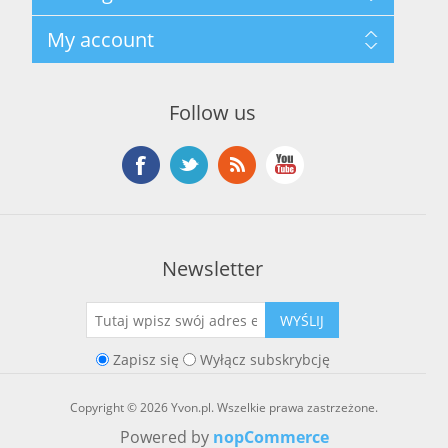
Regulamin hurtowni
Szukaj
My account
O marce Yvon
Nowości
Kontakt
Blog
Moje konto
Ostatnio oglądane produkty
Zamówienia
Nowe produkty
Follow us
Adresy
Koszyk
Lista życzeń
Newsletter
WYŚLIJ
Zapisz się
Wyłącz subskrybcję
Copyright © 2026 Yvon.pl. Wszelkie prawa zastrzeżone.
Powered by
nopCommerce