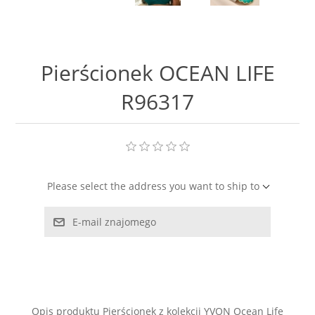
LABRADORYT
LAPIS LAZURI
Pierścionek OCEAN LIFE
MASA PERŁOWA
R96317
RODOCHROZYT
TURMALIN
Please select the address you want to ship to
RODONIT
E-mail znajomego
TYGRYSIE OKO
Opis produktu Pierścionek z kolekcji YVON Ocean Life