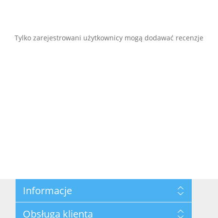
Tylko zarejestrowani użytkownicy mogą dodawać recenzje
Informacje
Mapa strony
Obsługa klienta
Polityka prywatności