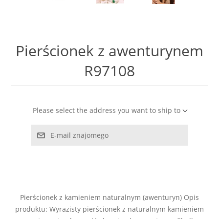
LABRADORYT
LAPIS LAZURI
Pierścionek z awenturynem
MASA PERŁOWA
R97108
RODOCHROZYT
Please select the address you want to ship to
TURMALIN
E-mail znajomego
RODONIT
TYGRYSIE OKO
Pierścionek z kamieniem naturalnym (awenturyn) Opis
produktu: Wyrazisty pierścionek z naturalnym kamieniem