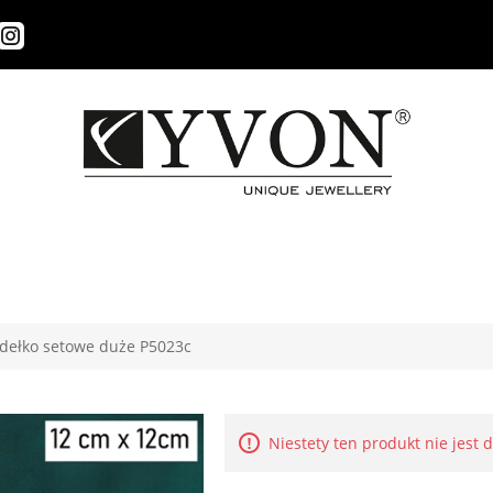
dełko setowe duże P5023c
Niestety ten produkt nie jest 