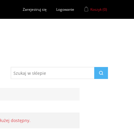
Zarejestruj się
Logowanie
Koszyk
(0)
dłużej dostępny.