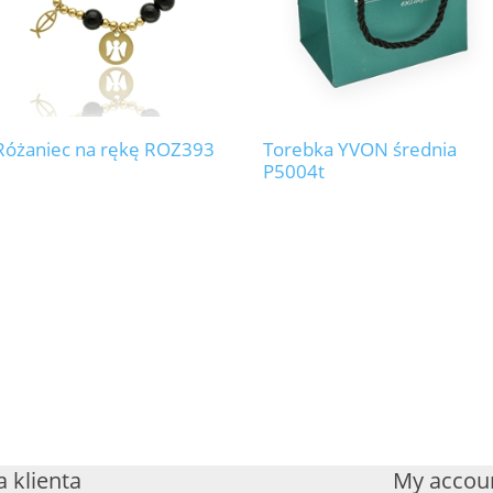
Różaniec na rękę ROZ393
Torebka YVON średnia
P5004t
 klienta
My accou