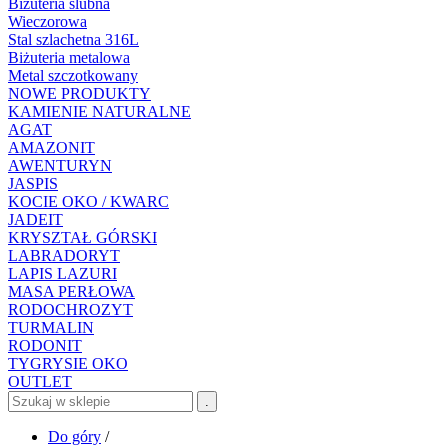
Biżuteria ślubna
Wieczorowa
Stal szlachetna 316L
Biżuteria metalowa
Metal szczotkowany
NOWE PRODUKTY
KAMIENIE NATURALNE
AGAT
AMAZONIT
AWENTURYN
JASPIS
KOCIE OKO / KWARC
JADEIT
KRYSZTAŁ GÓRSKI
LABRADORYT
LAPIS LAZURI
MASA PERŁOWA
RODOCHROZYT
TURMALIN
RODONIT
TYGRYSIE OKO
OUTLET
.
Do góry
/