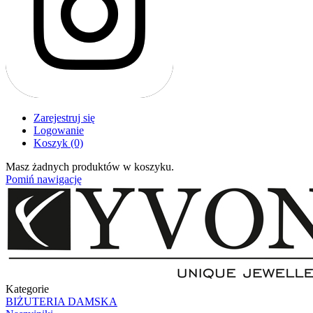
Zarejestruj się
Logowanie
Koszyk
(0)
Masz żadnych produktów w koszyku.
Pomiń nawigację
Kategorie
BIŻUTERIA DAMSKA