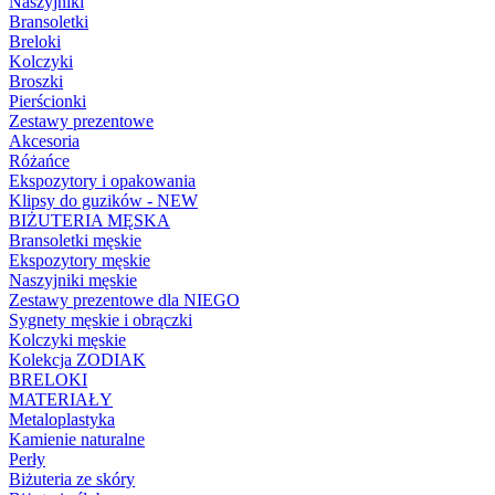
Naszyjniki
Bransoletki
Breloki
Kolczyki
Broszki
Pierścionki
Zestawy prezentowe
Akcesoria
Różańce
Ekspozytory i opakowania
Klipsy do guzików - NEW
BIŻUTERIA MĘSKA
Bransoletki męskie
Ekspozytory męskie
Naszyjniki męskie
Zestawy prezentowe dla NIEGO
Sygnety męskie i obrączki
Kolczyki męskie
Kolekcja ZODIAK
BRELOKI
MATERIAŁY
Metaloplastyka
Kamienie naturalne
Perły
Biżuteria ze skóry