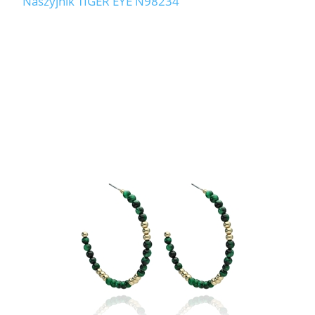
Naszyjnik TIGER EYE N98234