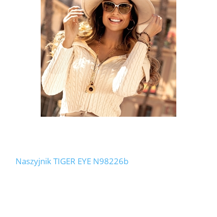
LABRADORYT
LAPIS LAZURI
MASA PERŁOWA
RODOCHROZYT
TURMALIN
RODONIT
Naszyjnik TIGER EYE N98226b
TYGRYSIE OKO