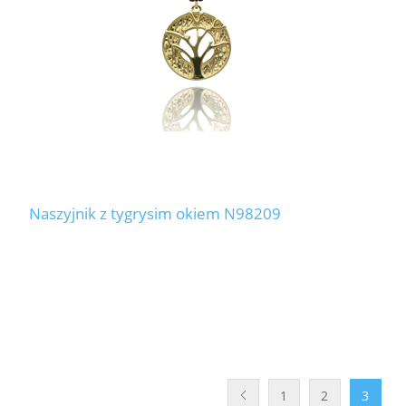
Naszyjnik z tygrysim okiem N98209
1
2
3