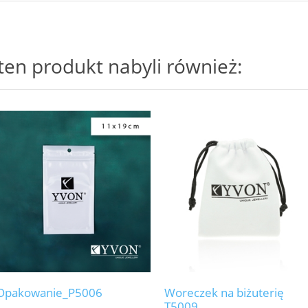
i ten produkt nabyli również:
Opakowanie_P5006
Woreczek na biżuterię
T5009