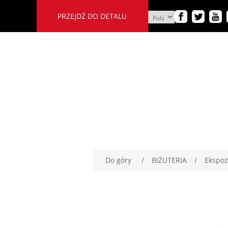
PRZEJDŹ DO DETALU
Do góry
/
BIŻUTERIA
/
Ekspoz