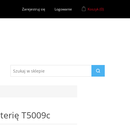
Zarejestruj się
Logowanie
Koszyk
(0)
terię T5009c