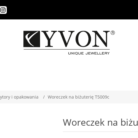
ytory i opakowania
/
Woreczek na biżuterię T5009c
Woreczek na biżu