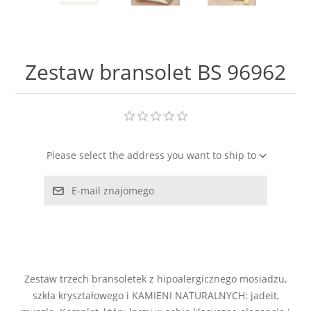
LABRADORYT
LAPIS LAZURI
Zestaw bransolet BS 96962
MASA PERŁOWA
RODOCHROZYT
Please select the address you want to ship to
TURMALIN
E-mail znajomego
RODONIT
TYGRYSIE OKO
Zestaw trzech bransoletek z hipoalergicznego mosiadzu,
szkła kryształowego i KAMIENI NATURALNYCH: jadeit,