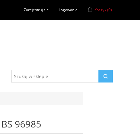
Zarejestruj się
Logowanie
Koszyk
(0)
 BS 96985