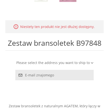
LABRADORYT
LAPIS LAZURI
Niestety ten produkt nie jest dłużej dostępny.
MASA PERŁOWA
Zestaw bransoletek B97848
RODOCHROZYT
TURMALIN
Please select the address you want to ship to
RODONIT
E-mail znajomego
TYGRYSIE OKO
Zestaw bransoletek z naturalnym AGATEM, który łączy w