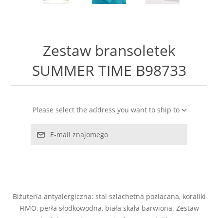
LABRADORYT
LAPIS LAZURI
Zestaw bransoletek
MASA PERŁOWA
SUMMER TIME B98733
RODOCHROZYT
Please select the address you want to ship to
TURMALIN
E-mail znajomego
RODONIT
TYGRYSIE OKO
Biżuteria antyalergiczna: stal szlachetna pozłacana, koraliki
FIMO, perła słodkowodna, biała skała barwiona. Zestaw