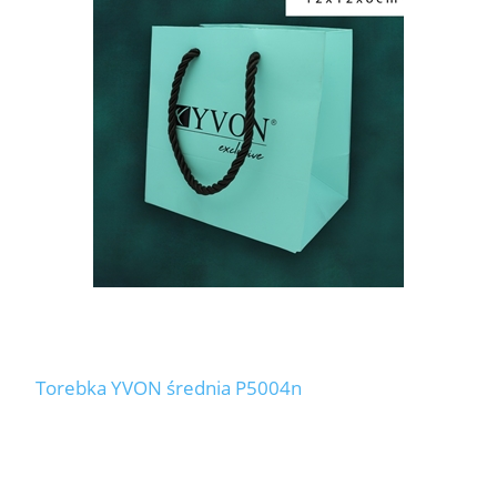
Torebka YVON średnia P5004n