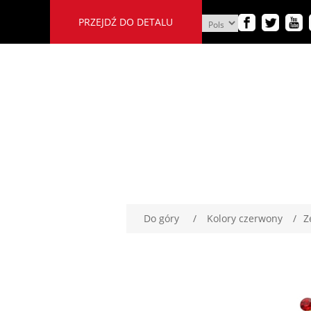
PRZEJDŹ DO DETALU
Do góry
/
Kolory czerwony
/
Z