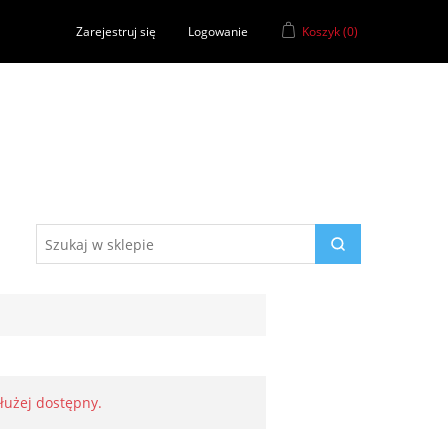
Zarejestruj się
Logowanie
Koszyk
(0)
dłużej dostępny.