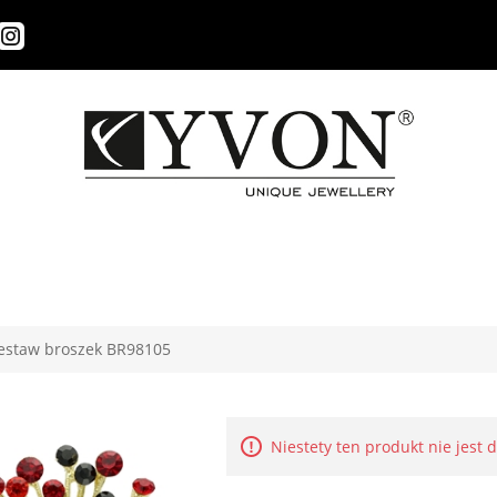
estaw broszek BR98105
Niestety ten produkt nie jest 