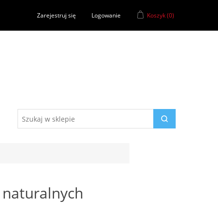
Zarejestruj się
Logowanie
Koszyk
(0)
 naturalnych