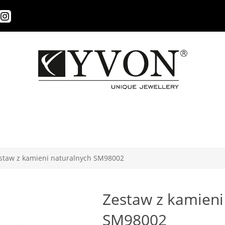
staw z kamieni naturalnych SM98002
Zestaw z kamieni
SM98002