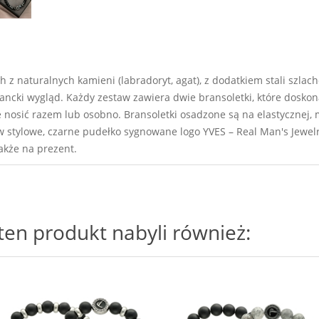
z naturalnych kamieni (labradoryt, agat), z dodatkiem stali szlach
gancki wygląd. Każdy zestaw zawiera dwie bransoletki, które dosko
 je nosić razem lub osobno. Bransoletki osadzone są na elastycznej
w stylowe, czarne pudełko sygnowane logo YVES – Real Man's Jewel
akże na prezent.
i ten produkt nabyli również: