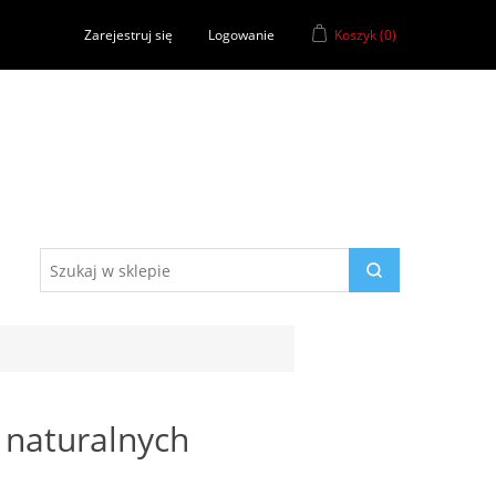
Zarejestruj się
Logowanie
Koszyk
(0)
 naturalnych