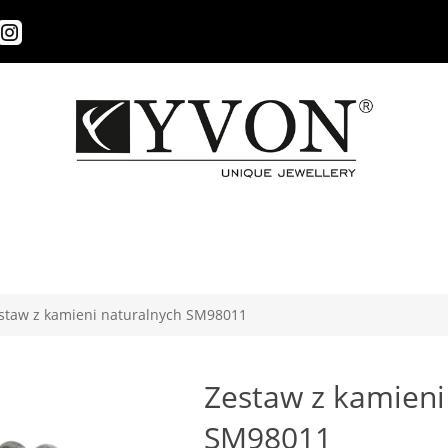
staw z kamieni naturalnych SM98011
Zestaw z kamieni
SM98011