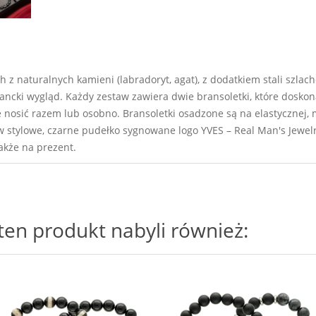
z naturalnych kamieni (labradoryt, agat), z dodatkiem stali szlach
gancki wygląd. Każdy zestaw zawiera dwie bransoletki, które dosko
 je nosić razem lub osobno. Bransoletki osadzone są na elastycznej
w stylowe, czarne pudełko sygnowane logo YVES – Real Man's Jewel
akże na prezent.
i ten produkt nabyli również: