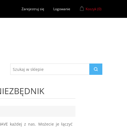
Zarejestruj się
Logowanie
Koszyk
(0)
NIEZBĘDNIK
AVE każdej z nas. Możecie je łączyć