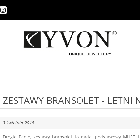
ZESTAWY BRANSOLET - LETNI 
3 kwietnia 2018
Drogie Panie, zestawy bransolet to nadal podstawowy MUST H