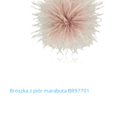
LABRADORYT
LAPIS LAZURI
MASA PERŁOWA
RODOCHROZYT
TURMALIN
RODONIT
Broszka z piór marabuta BR97701
TYGRYSIE OKO