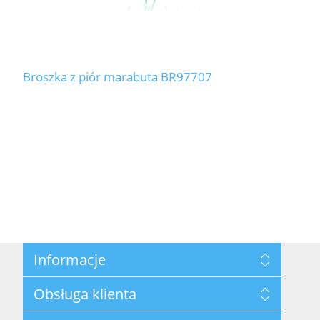
Broszka z piór marabuta BR97707
Informacje
Mapa strony
Obsługa klienta
Ochrana osobních údajů
Podmínky použití
Szukaj