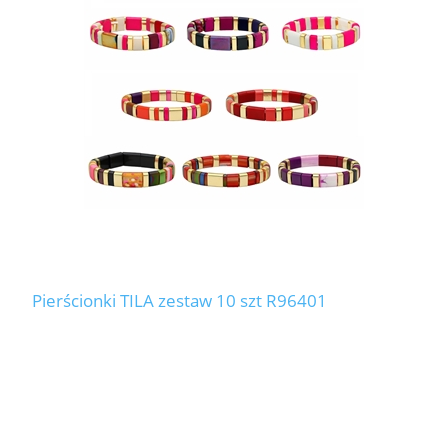
LABRADORYT
LAPIS LAZURI
MASA PERŁOWA
RODOCHROZYT
TURMALIN
RODONIT
Pierścionki TILA zestaw 10 szt R96401
TYGRYSIE OKO