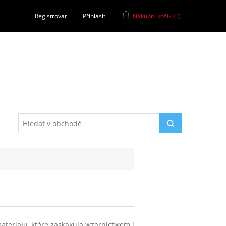
Registrovat
Přihlásit
Nákupní košík
(0)
ateriału, które zaskakują wzornictwem i