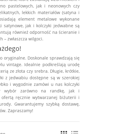
wno pastelowych, jak i neonowych czy
ikatnych, lekkich materiałów (satyna i
posiadają element metalowe wykonane
i satynowe, jak i kolczyki jedwabne są
antują również odporność na ścieranie i
h – zwłaszcza wilgoci.
każdego!
o oryginalne. Doskonale sprawdzają się
lu vintage. Idealnie podkreślają urodę
ią ze złota czy srebra. Długie, krótkie,
ki z jedwabiu dostępne są w szerokiej
zybko i wygodnie zamówi u nas kolczyki
ry wybór zarówno na randkę, jak i
ofertą ręcznie wytwarzanej biżuterii i
 urody. Gwarantujemy szybką dostawę,
tów. Zapraszamy!