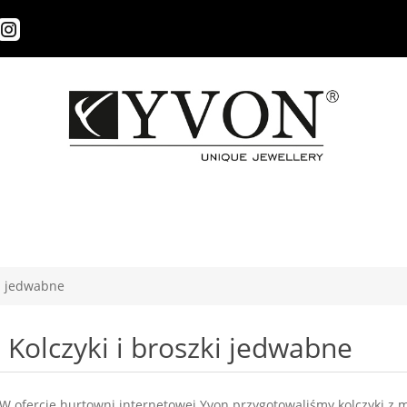
ki jedwabne
Kolczyki i broszki jedwabne
W ofercie
hurtowni internetowej Yvon
przygotowaliśmy kolczyki z m