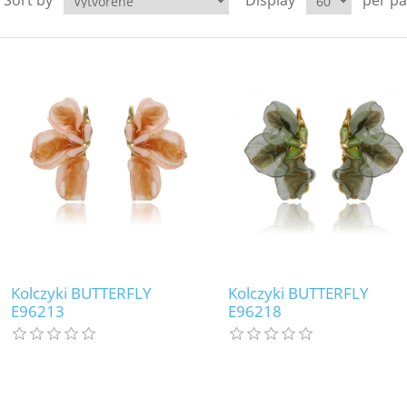
Sort by
Display
per p
Kolczyki BUTTERFLY
Kolczyki BUTTERFLY
E96213
E96218