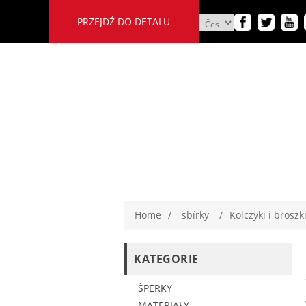
PRZEJDŹ DO DETALU
Home
/
sbírky
/
Kolczyki i brosz
KATEGORIE
ŠPERKY
MATERIAŁY