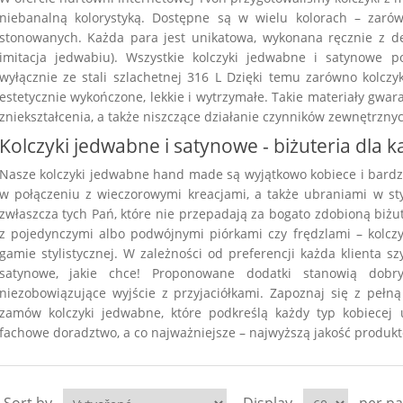
niebanalną kolorystyką. Dostępne są w wielu kolorach – zaró
stonowanych. Każda para jest unikatowa, wykonana ręcznie z del
imitacja jedwabiu). Wszystkie kolczyki jedwabne i satynowe 
wyłącznie ze stali szlachetnej 316 L Dzięki temu zarówno kolczyk
estetycznie wykończone, lekkie i wytrzymałe. Takie materiały gwar
zniekształcenia, a także niszczące działanie czynników zewnętrznyc
Kolczyki jedwabne i satynowe - biżuteria dla 
Nasze kolczyki jedwabne hand made są wyjątkowo kobiece i bardz
w połączeniu z wieczorowymi kreacjami, a także ubraniami w sty
zwłaszcza tych Pań, które nie przepadają za bogato zdobioną biżuter
z pojedynczymi albo podwójnymi piórkami czy frędzlami – kolczy
gamie stylistycznej. W zależności od preferencji każda klienta s
satynowe, jakie chce! Proponowane dodatki stanowią dob
niezobowiązujące wyjście z przyjaciółkami. Zapoznaj się z pełną 
zamów kolczyki jedwabne, które podkreślą każdy typ kobiecej
fachowe doradztwo, a co najważniejsze – najwyższą jakość produk