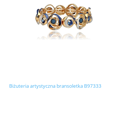
LABRADORYT
LAPIS LAZURI
MASA PERŁOWA
RODOCHROZYT
TURMALIN
RODONIT
Biżuteria artystyczna bransoletka B97333
TYGRYSIE OKO