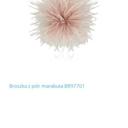
LABRADORYT
LAPIS LAZURI
MASA PERŁOWA
RODOCHROZYT
TURMALIN
RODONIT
Broszka z piór marabuta BR97701
TYGRYSIE OKO