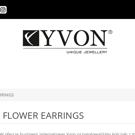
RRINGS
FLOWER EARRINGS
W ofercie
hurtowni internetowej Yvon
przygotowaliśmy kolczyki z m