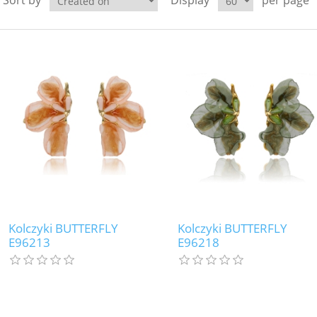
Sort by
Display
per page
Kolczyki BUTTERFLY
Kolczyki BUTTERFLY
E96213
E96218