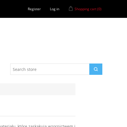
Register
Log in
Shopping cart
(0)
ateriału, które zaskakują wzornictwem i