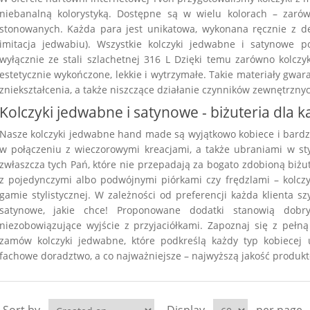
niebanalną kolorystyką. Dostępne są w wielu kolorach – zaró
stonowanych. Każda para jest unikatowa, wykonana ręcznie z del
imitacja jedwabiu). Wszystkie kolczyki jedwabne i satynowe 
wyłącznie ze stali szlachetnej 316 L Dzięki temu zarówno kolczyk
estetycznie wykończone, lekkie i wytrzymałe. Takie materiały gwar
zniekształcenia, a także niszczące działanie czynników zewnętrznyc
Kolczyki jedwabne i satynowe - biżuteria dla 
Nasze kolczyki jedwabne hand made są wyjątkowo kobiece i bardz
w połączeniu z wieczorowymi kreacjami, a także ubraniami w sty
zwłaszcza tych Pań, które nie przepadają za bogato zdobioną biżuter
z pojedynczymi albo podwójnymi piórkami czy frędzlami – kolczy
gamie stylistycznej. W zależności od preferencji każda klienta s
satynowe, jakie chce! Proponowane dodatki stanowią dob
niezobowiązujące wyjście z przyjaciółkami. Zapoznaj się z pełną 
zamów kolczyki jedwabne, które podkreślą każdy typ kobiecej
fachowe doradztwo, a co najważniejsze – najwyższą jakość produk