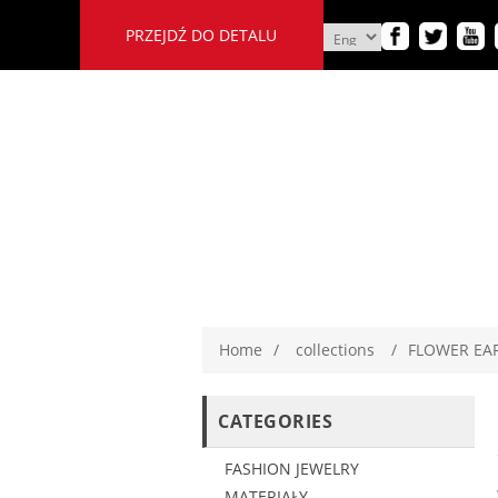
PRZEJDŹ DO DETALU
Home
/
collections
/
FLOWER EA
CATEGORIES
FASHION JEWELRY
MATERIAŁY