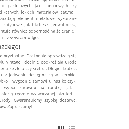
wno pastelowych, jak i neonowych czy
ikatnych, lekkich materiałów (satyna i
posiadają element metalowe wykonane
i satynowe, jak i kolczyki jedwabne są
antują również odporność na ścieranie i
h – zwłaszcza wilgoci.
każdego!
o oryginalne. Doskonale sprawdzają się
lu vintage. Idealnie podkreślają urodę
ią ze złota czy srebra. Długie, krótkie,
ki z jedwabiu dostępne są w szerokiej
zybko i wygodnie zamówi u nas kolczyki
ry wybór zarówno na randkę, jak i
ofertą ręcznie wytwarzanej biżuterii i
 urody. Gwarantujemy szybką dostawę,
tów. Zapraszamy!