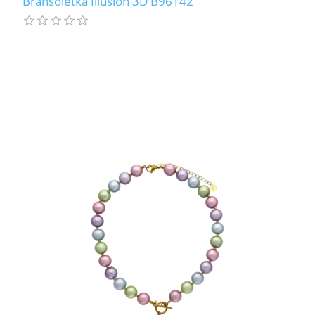
Bransoletka Illusion 3D B96142