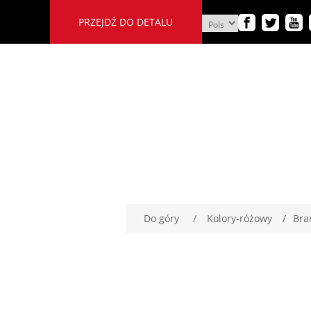
PRZEJDŹ DO DETALU
Do góry
/
Kolory-różowy
/
Bra