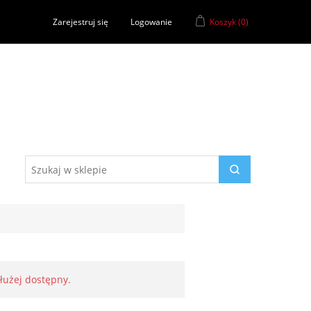
Zarejestruj się
Logowanie
Koszyk
(0)
dłużej dostępny.