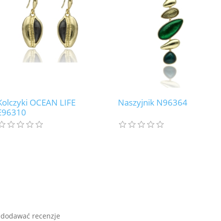
Kolczyki OCEAN LIFE
Naszyjnik N96364
E96310
 dodawać recenzje