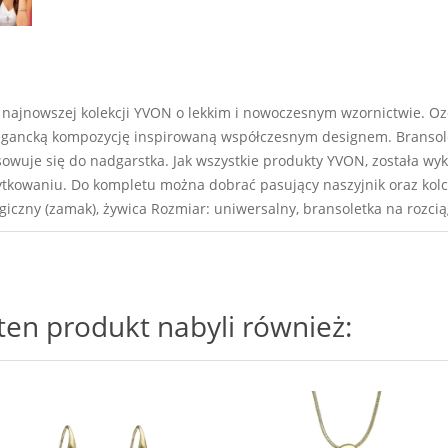
 najnowszej kolekcji YVON o lekkim i nowoczesnym wzornictwie. 
legancką kompozycję inspirowaną współczesnym designem. Bransole
wuje się do nadgarstka. Jak wszystkie produkty YVON, została wy
tkowaniu. Do kompletu można dobrać pasujący naszyjnik oraz kolc
giczny (zamak), żywica Rozmiar: uniwersalny, bransoletka na rozc
i ten produkt nabyli również: