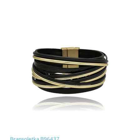
Bransoletka B96437