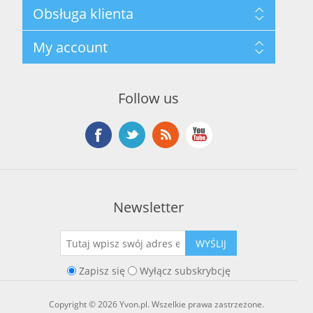
Mapa strony
Obsługa klienta
Polityka prywatności
Regulamin hurtowni
Szukaj
My account
O marce Yvon
Nowości
Kontakt
Blog
Moje konto
Ostatnio oglądane produkty
Zamówienia
Nowe produkty
Follow us
Adresy
Koszyk
Lista życzeń
Newsletter
WYŚLIJ
Zapisz się
Wyłącz subskrybcję
Copyright © 2026 Yvon.pl. Wszelkie prawa zastrzeżone.