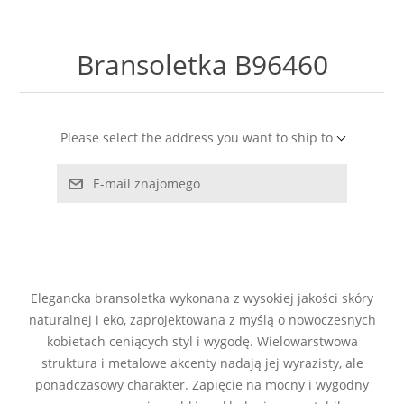
LABRADORYT
Bransoletka B96460
LAPIS LAZURI
MASA PERŁOWA
Please select the address you want to ship to
RODOCHROZYT
E-mail znajomego
TURMALIN
RODONIT
Elegancka bransoletka wykonana z wysokiej jakości skóry
TYGRYSIE OKO
naturalnej i eko, zaprojektowana z myślą o nowoczesnych
kobietach ceniących styl i wygodę. Wielowarstwowa
struktura i metalowe akcenty nadają jej wyrazisty, ale
ponadczasowy charakter. Zapięcie na mocny i wygodny