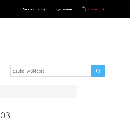
Zarejestruj się
Logowanie
Koszyk
(0)
503