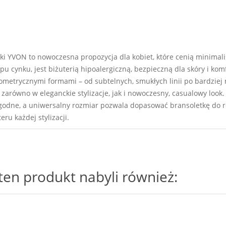
i YVON to nowoczesna propozycja dla kobiet, które cenią minimalis
opu cynku, jest biżuterią hipoalergiczną, bezpieczną dla skóry i k
ometrycznymi formami – od subtelnych, smukłych linii po bardziej m
zarówno w eleganckie stylizacje, jak i nowoczesny, casualowy look.
wygodne, a uniwersalny rozmiar pozwala dopasować bransoletkę do r
ru każdej stylizacji.
i ten produkt nabyli również: