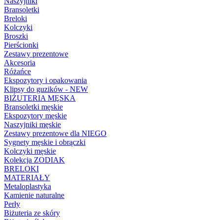
Naszyjniki
Bransoletki
Breloki
Kolczyki
Broszki
Pierścionki
Zestawy prezentowe
Akcesoria
Różańce
Ekspozytory i opakowania
Klipsy do guzików - NEW
BIŻUTERIA MĘSKA
Bransoletki męskie
Ekspozytory męskie
Naszyjniki męskie
Zestawy prezentowe dla NIEGO
Sygnety męskie i obrączki
Kolczyki męskie
Kolekcja ZODIAK
BRELOKI
MATERIAŁY
Metaloplastyka
Kamienie naturalne
Perły
Biżuteria ze skóry