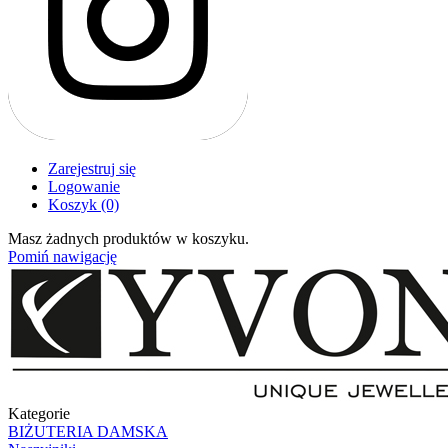
Zarejestruj się
Logowanie
Koszyk
(0)
Masz żadnych produktów w koszyku.
Pomiń nawigację
Kategorie
BIŻUTERIA DAMSKA