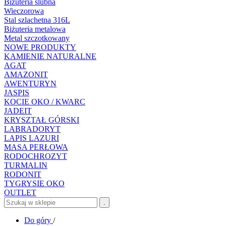
Biżuteria ślubna
Wieczorowa
Stal szlachetna 316L
Biżuteria metalowa
Metal szczotkowany
NOWE PRODUKTY
KAMIENIE NATURALNE
AGAT
AMAZONIT
AWENTURYN
JASPIS
KOCIE OKO / KWARC
JADEIT
KRYSZTAŁ GÓRSKI
LABRADORYT
LAPIS LAZURI
MASA PERŁOWA
RODOCHROZYT
TURMALIN
RODONIT
TYGRYSIE OKO
OUTLET
.
Do góry
/