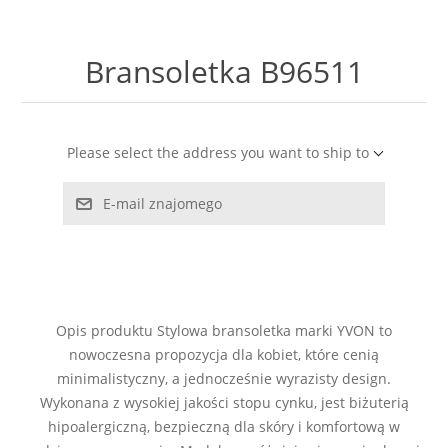
LABRADORYT
Bransoletka B96511
LAPIS LAZURI
MASA PERŁOWA
Please select the address you want to ship to
RODOCHROZYT
E-mail znajomego
TURMALIN
RODONIT
Opis produktu Stylowa bransoletka marki YVON to
TYGRYSIE OKO
nowoczesna propozycja dla kobiet, które cenią
minimalistyczny, a jednocześnie wyrazisty design.
Wykonana z wysokiej jakości stopu cynku, jest biżuterią
hipoalergiczną, bezpieczną dla skóry i komfortową w