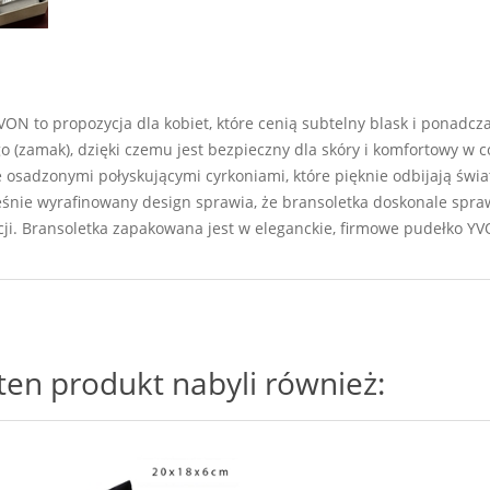
ON to propozycja dla kobiet, które cenią subtelny blask i ponadc
go (zamak), dzięki czemu jest bezpieczny dla skóry i komfortowy w
 osadzonymi połyskującymi cyrkoniami, które pięknie odbijają świat
eśnie wyrafinowany design sprawia, że bransoletka doskonale sprawd
acji. Bransoletka zapakowana jest w eleganckie, firmowe pudełko YV
i ten produkt nabyli również: