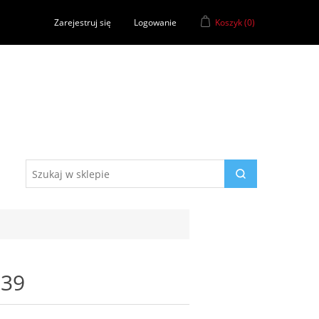
Zarejestruj się
Logowanie
Koszyk
(0)
239