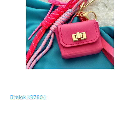
Brelok K97804