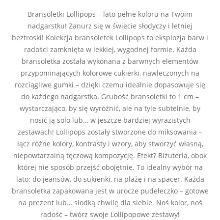
Bransoletki Lollipops – lato pełne koloru na Twoim
nadgarstku! Zanurz się w świecie słodyczy i letniej
beztroski! Kolekcja bransoletek Lollipops to eksplozja barw i
radości zamknięta w lekkiej, wygodnej formie. Każda
bransoletka została wykonana z barwnych elementów
przypominających kolorowe cukierki, nawleczonych na
rozciągliwe gumki – dzięki czemu idealnie dopasowuje się
do każdego nadgarstka. Grubość bransoletki to 1 cm –
wystarczająco, by się wyróżnić, ale na tyle subtelnie, by
nosić ją solo lub… w jeszcze bardziej wyrazistych
zestawach! Lollipops zostały stworzone do miksowania –
łącz różne kolory, kontrasty i wzory, aby stworzyć własną,
niepowtarzalną tęczową kompozycję. Efekt? Biżuteria, obok
której nie sposób przejść obojętnie. To idealny wybór na
lato: do jeansów, do sukienki, na plażę i na spacer. Każda
bransoletka zapakowana jest w urocze pudełeczko – gotowe
na prezent lub… słodką chwilę dla siebie. Noś kolor, noś
radość – twórz swoje Lollipopowe zestawy!