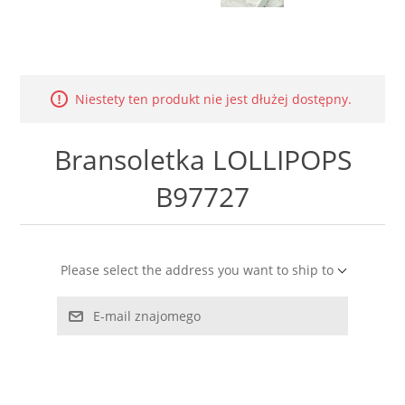
LABRADORYT
LAPIS LAZURI
Niestety ten produkt nie jest dłużej dostępny.
MASA PERŁOWA
Bransoletka LOLLIPOPS
RODOCHROZYT
B97727
TURMALIN
RODONIT
Please select the address you want to ship to
TYGRYSIE OKO
E-mail znajomego