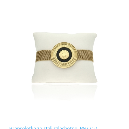
Bransoletka ze stali szlachetnej B97210