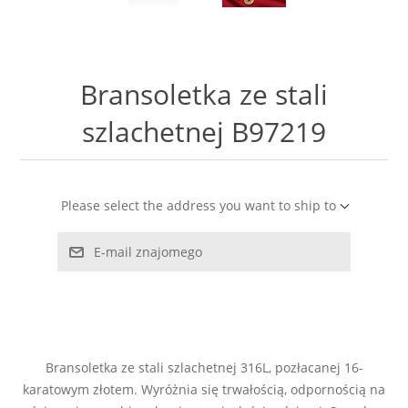
LABRADORYT
LAPIS LAZURI
Bransoletka ze stali
MASA PERŁOWA
szlachetnej B97219
RODOCHROZYT
Please select the address you want to ship to
TURMALIN
E-mail znajomego
RODONIT
TYGRYSIE OKO
Bransoletka ze stali szlachetnej 316L, pozłacanej 16-
karatowym złotem. Wyróżnia się trwałością, odpornością na