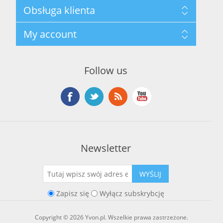
Mapa strony
Obsługa klienta
Polityka prywatności
Regulamin hurtowni
Szukaj
My account
O marce Yvon
Nowości
Kontakt
Blog
Moje konto
Ostatnio oglądane produkty
Zamówienia
Nowe produkty
Follow us
Adresy
Koszyk
Lista życzeń
Newsletter
WYŚLIJ
Zapisz się
Wyłącz subskrybcję
Copyright © 2026 Yvon.pl. Wszelkie prawa zastrzeżone.