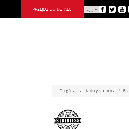
PRZEJDŹ DO DETALU
Do góry
/
Kolory-srebrny
/
Bra