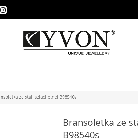
nsoletka ze stali szlachetnej B98540s
Bransoletka ze st
B98540s