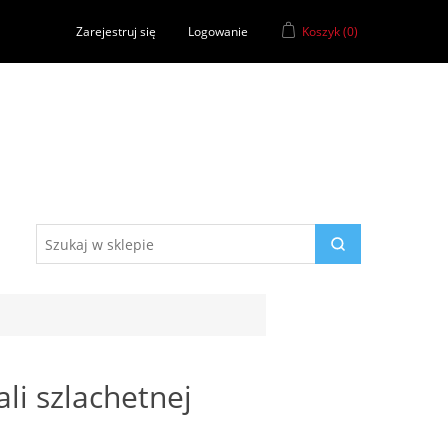
Zarejestruj się
Logowanie
Koszyk
(0)
ali szlachetnej