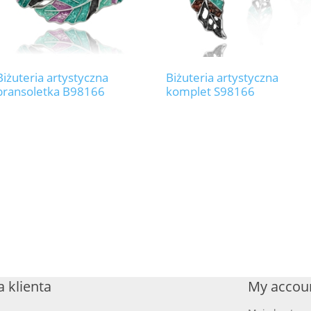
Biżuteria artystyczna
Biżuteria artystyczna
bransoletka B98166
komplet S98166
 klienta
My accou