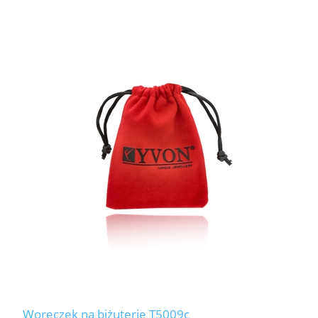
Woreczek na biżuterię T5009c