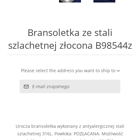
LABRADORYT
LAPIS LAZURI
Bransoletka ze stali
MASA PERŁOWA
szlachetnej złocona B98544z
RODOCHROZYT
Please select the address you want to ship to
TURMALIN
E-mail znajomego
RODONIT
TYGRYSIE OKO
Urocza bransoletka wykonany z antyalergicznej stali
szlachetnej 316L. Powłoka: POZŁACANA. Możliwość