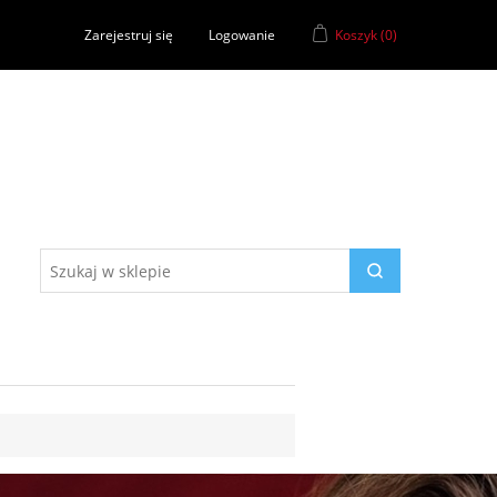
Zarejestruj się
Logowanie
Koszyk
(0)