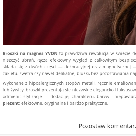
Broszki na magnes
YVON
to prawdziwa rewolucja w świecie do
niszczyć ubrań, łączą efektowny wygląd z całkowitym bezpie
składa się z dwóch części — dekoracyjnej oraz magnetycznej —
żakietu, swetra czy nawet delikatnej bluzki, bez pozostawiania na
Wykonane z hipoalergicznych stopów metali, ręcznie emaliowa
lub żywicy, broszki prezentują się niezwykle elegancko i luksusowo
odmienić stylizację — dodać jej charakteru, barwy i niepowta
prezent
: efektowne, oryginalne i bardzo praktyczne.
Pozostaw komentar