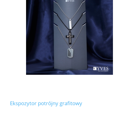
LABRADORYT
LAPIS LAZURI
MASA PERŁOWA
RODOCHROZYT
TURMALIN
RODONIT
Ekspozytor potrójny grafitowy
TYGRYSIE OKO