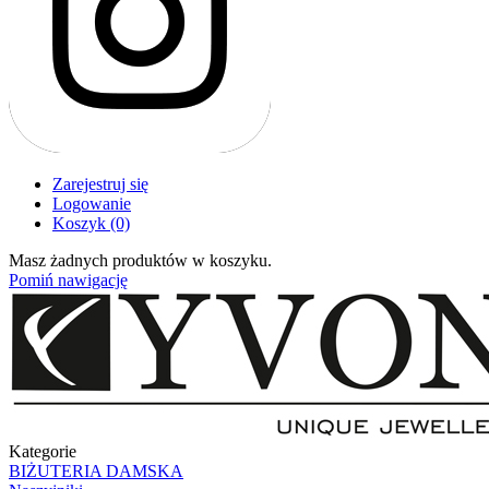
Zarejestruj się
Logowanie
Koszyk
(0)
Masz żadnych produktów w koszyku.
Pomiń nawigację
Kategorie
BIŻUTERIA DAMSKA