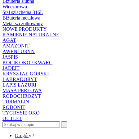
Biżuteria ślubna
Wieczorowa
Stal szlachetna 316L
Biżuteria metalowa
Metal szczotkowany
NOWE PRODUKTY
KAMIENIE NATURALNE
AGAT
AMAZONIT
AWENTURYN
JASPIS
KOCIE OKO / KWARC
JADEIT
KRYSZTAŁ GÓRSKI
LABRADORYT
LAPIS LAZURI
MASA PERŁOWA
RODOCHROZYT
TURMALIN
RODONIT
TYGRYSIE OKO
OUTLET
.
Do góry
/