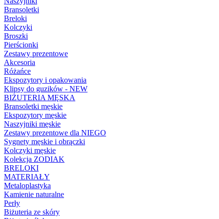
Naszyjniki
Bransoletki
Breloki
Kolczyki
Broszki
Pierścionki
Zestawy prezentowe
Akcesoria
Różańce
Ekspozytory i opakowania
Klipsy do guzików - NEW
BIŻUTERIA MĘSKA
Bransoletki męskie
Ekspozytory męskie
Naszyjniki męskie
Zestawy prezentowe dla NIEGO
Sygnety męskie i obrączki
Kolczyki męskie
Kolekcja ZODIAK
BRELOKI
MATERIAŁY
Metaloplastyka
Kamienie naturalne
Perły
Biżuteria ze skóry